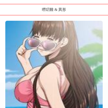
嘮叨雞 & 異形